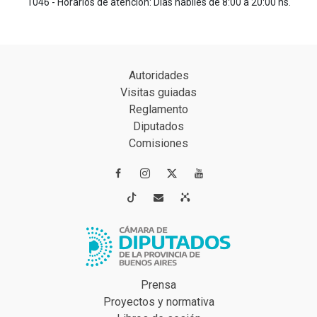
1046 - Horarios de atención: Días hábiles de 8:00 a 20:00 hs.
Autoridades
Visitas guiadas
Reglamento
Diputados
Comisiones




Prensa
Proyectos y normativa