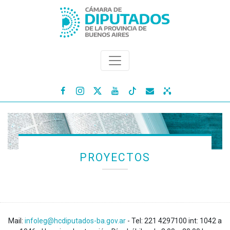




PROYECTOS
Mail:
infoleg@hcdiputados-ba.gov.ar
- Tel: 221 4297100 int: 1042 a