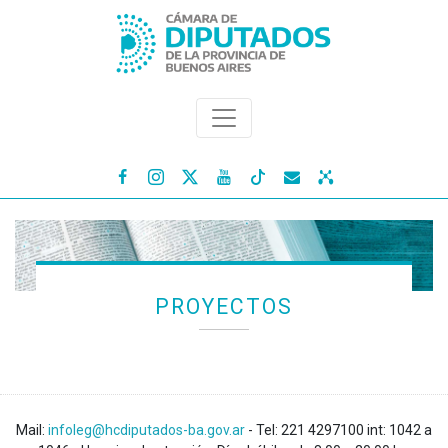




PROYECTOS
Mail:
infoleg@hcdiputados-ba.gov.ar
- Tel: 221 4297100 int: 1042 a