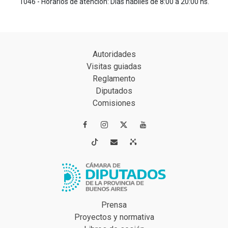
1046 - Horarios de atención: Días hábiles de 8:00 a 20:00 hs.
Autoridades
Visitas guiadas
Reglamento
Diputados
Comisiones




Prensa
Proyectos y normativa