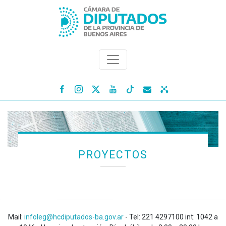




PROYECTOS
Mail:
infoleg@hcdiputados-ba.gov.ar
- Tel: 221 4297100 int: 1042 a