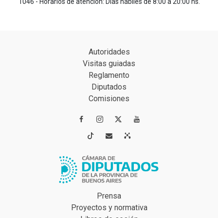
1046 - Horarios de atención: Días hábiles de 8:00 a 20:00 hs.
Autoridades
Visitas guiadas
Reglamento
Diputados
Comisiones




Prensa
Proyectos y normativa