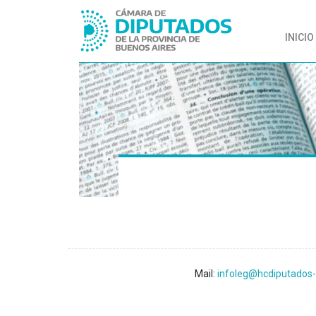
INICIO
Mail:
infoleg@hcdiputados-