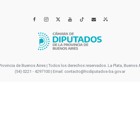




incia de Buenos Aires | Todos los derechos reservados. La Plata, Buenos Aires
(54) 0221 - 4297100 | Email: contacto@hcdiputados-ba.gov.ar