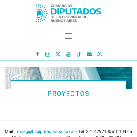




PROYECTOS
Mail:
infoleg@hcdiputados-ba.gov.ar
- Tel: 221 4297100 int: 1042 a