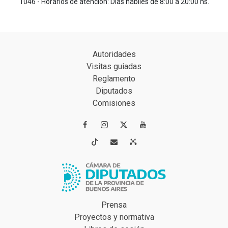
1046 - Horarios de atención: Días hábiles de 8:00 a 20:00 hs.
Autoridades
Visitas guiadas
Reglamento
Diputados
Comisiones




Prensa
Proyectos y normativa