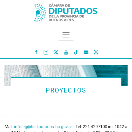




PROYECTOS
Mail:
infoleg@hcdiputados-ba.gov.ar
- Tel: 221 4297100 int: 1042 a