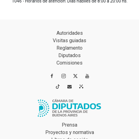
1046 - Horarios de atención: Días hábiles de 8:00 a 20:00 hs.
Autoridades
Visitas guiadas
Reglamento
Diputados
Comisiones




Prensa
Proyectos y normativa