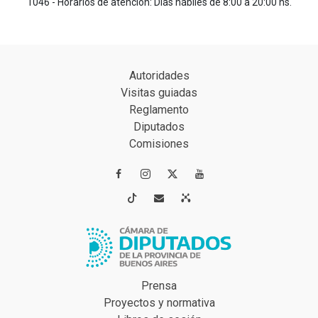
1046 - Horarios de atención: Días hábiles de 8:00 a 20:00 hs.
Autoridades
Visitas guiadas
Reglamento
Diputados
Comisiones




Prensa
Proyectos y normativa