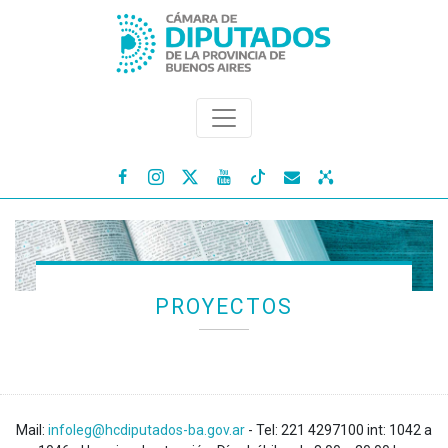




PROYECTOS
Mail:
infoleg@hcdiputados-ba.gov.ar
- Tel: 221 4297100 int: 1042 a