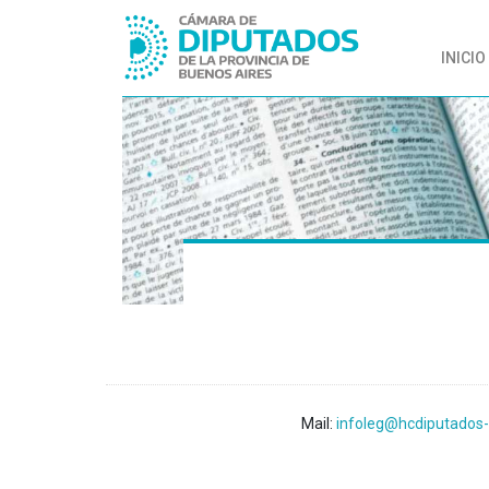
INICIO
Mail:
infoleg@hcdiputados-