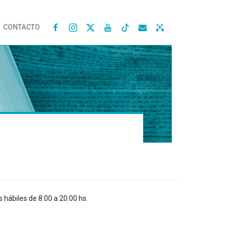
CONTACTO




s hábiles de 8:00 a 20:00 hs.