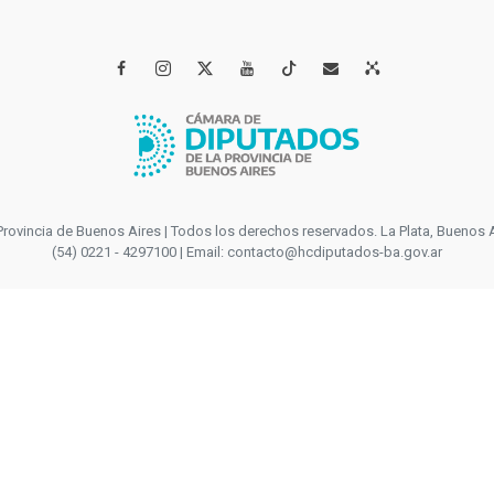




incia de Buenos Aires | Todos los derechos reservados. La Plata, Buenos Aires
(54) 0221 - 4297100 | Email: contacto@hcdiputados-ba.gov.ar