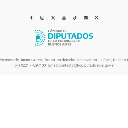




incia de Buenos Aires | Todos los derechos reservados. La Plata, Buenos Aires
(54) 0221 - 4297100 | Email: contacto@hcdiputados-ba.gov.ar