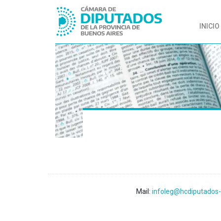
INICIO
Mail:
infoleg@hcdiputados-