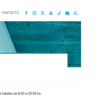
CONTACTO




s hábiles de 8:00 a 20:00 hs.