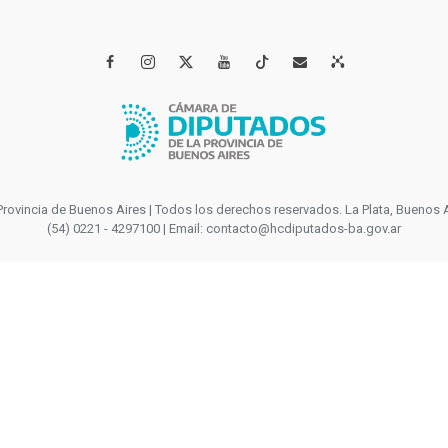




incia de Buenos Aires | Todos los derechos reservados. La Plata, Buenos Aires
(54) 0221 - 4297100 | Email: contacto@hcdiputados-ba.gov.ar