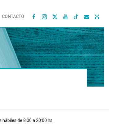
CONTACTO




s hábiles de 8:00 a 20:00 hs.