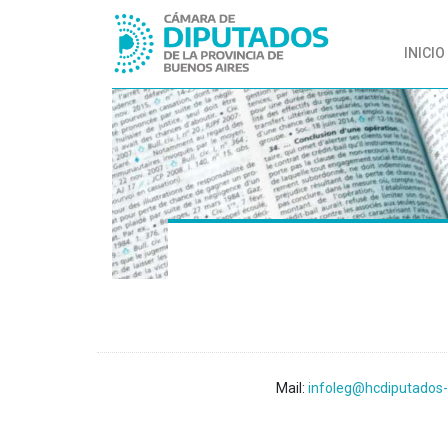
INICIO
Mail:
infoleg@hcdiputados-