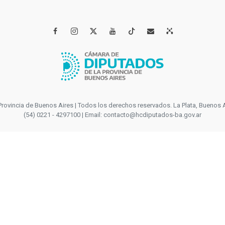




incia de Buenos Aires | Todos los derechos reservados. La Plata, Buenos Aires
(54) 0221 - 4297100 | Email: contacto@hcdiputados-ba.gov.ar