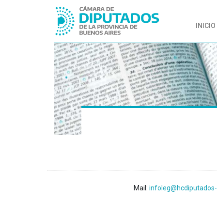
INICIO
Mail:
infoleg@hcdiputados-