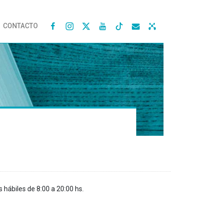
CONTACTO




s hábiles de 8:00 a 20:00 hs.