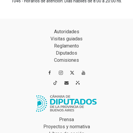
1046 - Horarios de atención: Días hábiles de 8:00 a 20:00 hs.
Autoridades
Visitas guiadas
Reglamento
Diputados
Comisiones




Prensa
Proyectos y normativa