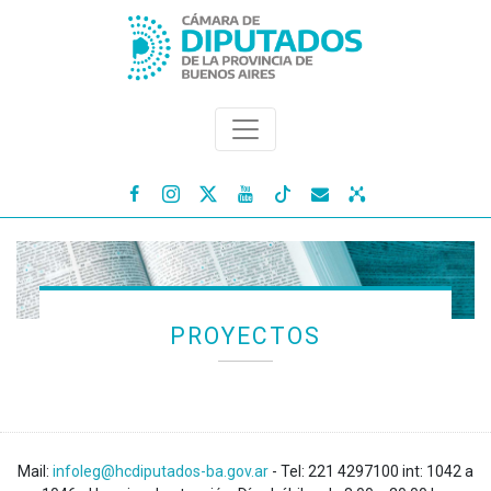




PROYECTOS
Mail:
infoleg@hcdiputados-ba.gov.ar
- Tel: 221 4297100 int: 1042 a