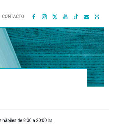
CONTACTO




s hábiles de 8:00 a 20:00 hs.