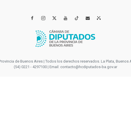




incia de Buenos Aires | Todos los derechos reservados. La Plata, Buenos Aires
(54) 0221 - 4297100 | Email: contacto@hcdiputados-ba.gov.ar