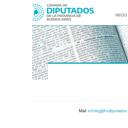
INICIO
Mail:
infoleg@hcdiputados-