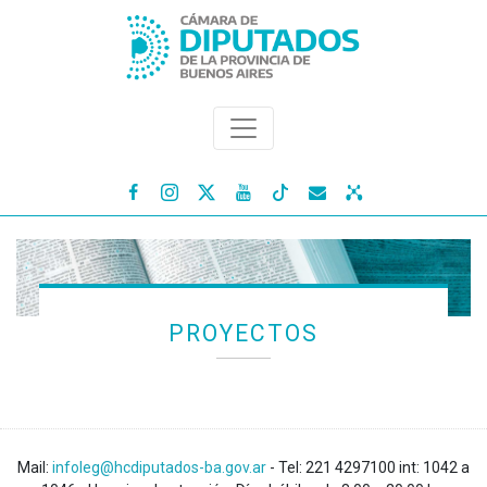




PROYECTOS
Mail:
infoleg@hcdiputados-ba.gov.ar
- Tel: 221 4297100 int: 1042 a