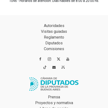
1046 - Horarios de atención: Días hábiles de 8:00 a 20:00 hs.
Autoridades
Visitas guiadas
Reglamento
Diputados
Comisiones




Prensa
Proyectos y normativa