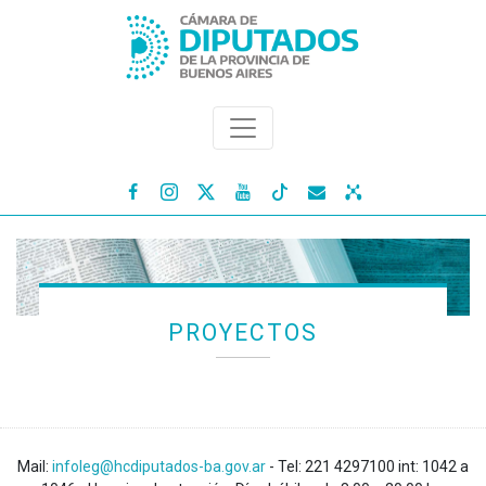




PROYECTOS
Mail:
infoleg@hcdiputados-ba.gov.ar
- Tel: 221 4297100 int: 1042 a