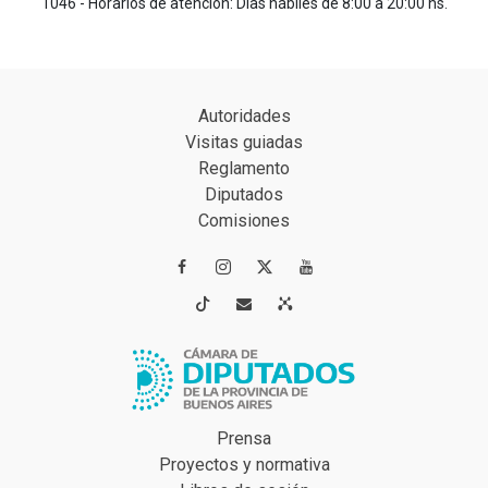
1046 - Horarios de atención: Días hábiles de 8:00 a 20:00 hs.
Autoridades
Visitas guiadas
Reglamento
Diputados
Comisiones




Prensa
Proyectos y normativa