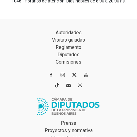
1046 - Horarios de atención: Días hábiles de 8:00 a 20:00 hs.
Autoridades
Visitas guiadas
Reglamento
Diputados
Comisiones




Prensa
Proyectos y normativa