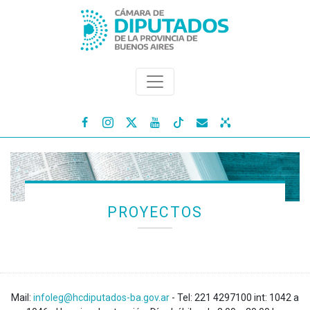




PROYECTOS
Mail:
infoleg@hcdiputados-ba.gov.ar
- Tel: 221 4297100 int: 1042 a