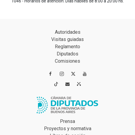
1046 - Horarios de atención: Días hábiles de 8:00 a 20:00 hs.
Autoridades
Visitas guiadas
Reglamento
Diputados
Comisiones




Prensa
Proyectos y normativa