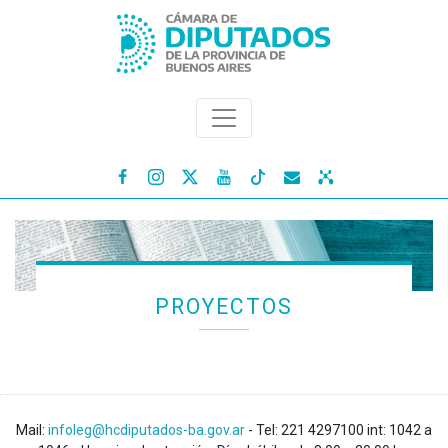




PROYECTOS
Mail:
infoleg@hcdiputados-ba.gov.ar
- Tel: 221 4297100 int: 1042 a