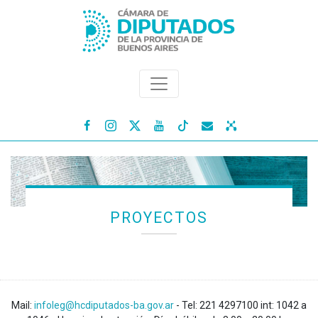




PROYECTOS
Mail:
infoleg@hcdiputados-ba.gov.ar
- Tel: 221 4297100 int: 1042 a