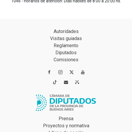
1046 - Horarios de atención: Días hábiles de 8:00 a 20:00 hs.
Autoridades
Visitas guiadas
Reglamento
Diputados
Comisiones




Prensa
Proyectos y normativa