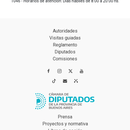
1046 - Horarios de atención: Días hábiles de 8:00 a 20:00 hs.
Autoridades
Visitas guiadas
Reglamento
Diputados
Comisiones




Prensa
Proyectos y normativa