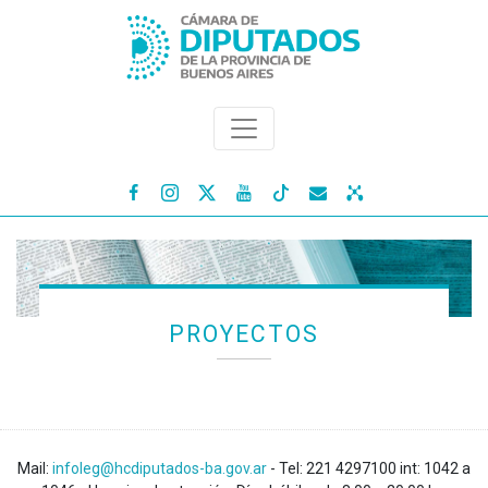




PROYECTOS
Mail:
infoleg@hcdiputados-ba.gov.ar
- Tel: 221 4297100 int: 1042 a