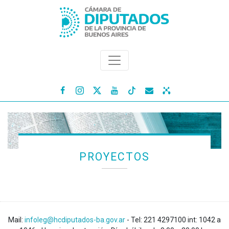




PROYECTOS
Mail:
infoleg@hcdiputados-ba.gov.ar
- Tel: 221 4297100 int: 1042 a