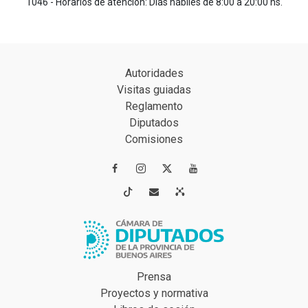
1046 - Horarios de atención: Días hábiles de 8:00 a 20:00 hs.
Autoridades
Visitas guiadas
Reglamento
Diputados
Comisiones




Prensa
Proyectos y normativa