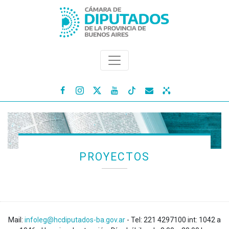




PROYECTOS
Mail:
infoleg@hcdiputados-ba.gov.ar
- Tel: 221 4297100 int: 1042 a