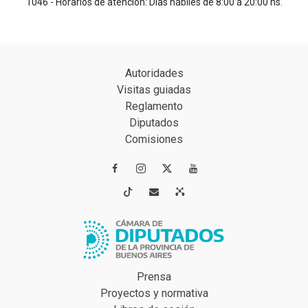
1046 - Horarios de atención: Días hábiles de 8:00 a 20:00 hs.
Autoridades
Visitas guiadas
Reglamento
Diputados
Comisiones




Prensa
Proyectos y normativa