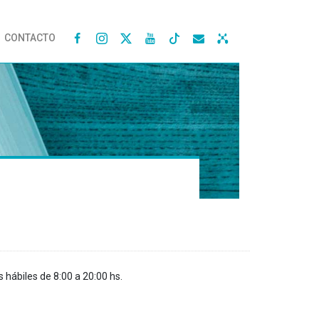
CONTACTO




s hábiles de 8:00 a 20:00 hs.