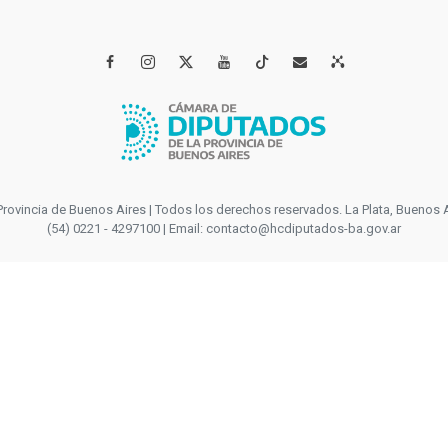




incia de Buenos Aires | Todos los derechos reservados. La Plata, Buenos Aires
(54) 0221 - 4297100 | Email: contacto@hcdiputados-ba.gov.ar