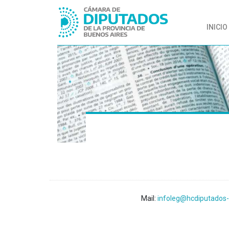
INICIO
Mail:
infoleg@hcdiputados-