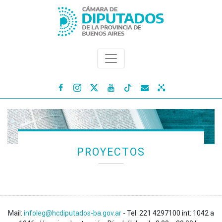




PROYECTOS
Mail:
infoleg@hcdiputados-ba.gov.ar
- Tel: 221 4297100 int: 1042 a