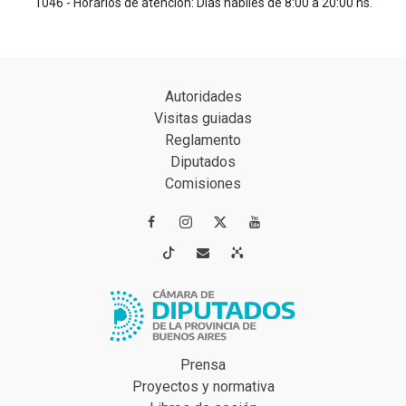
1046 - Horarios de atención: Días hábiles de 8:00 a 20:00 hs.
Autoridades
Visitas guiadas
Reglamento
Diputados
Comisiones




Prensa
Proyectos y normativa