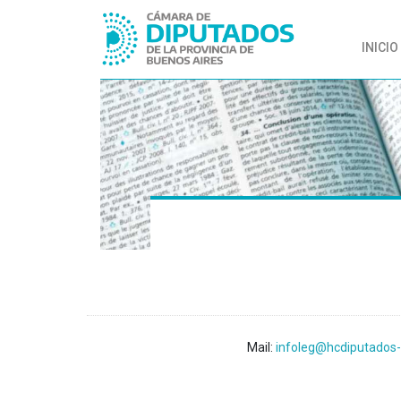
INICIO
Mail:
infoleg@hcdiputados-