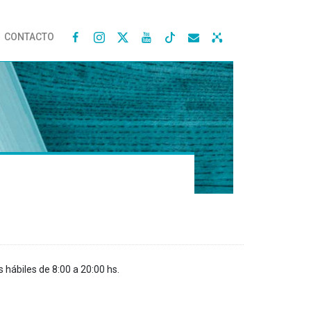
CONTACTO




s hábiles de 8:00 a 20:00 hs.