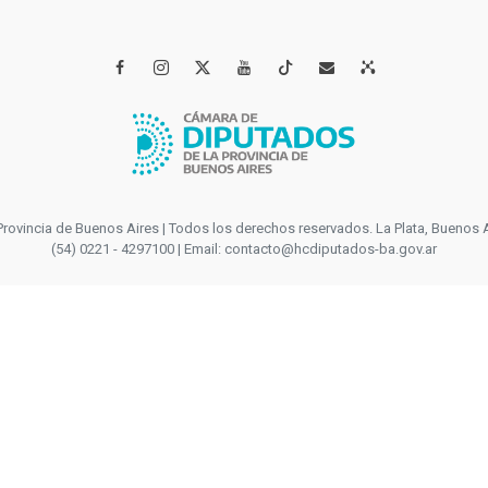




incia de Buenos Aires | Todos los derechos reservados. La Plata, Buenos Aires
(54) 0221 - 4297100 | Email: contacto@hcdiputados-ba.gov.ar