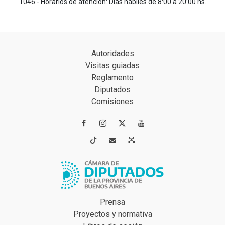
1046 - Horarios de atención: Días hábiles de 8:00 a 20:00 hs.
Autoridades
Visitas guiadas
Reglamento
Diputados
Comisiones




Prensa
Proyectos y normativa