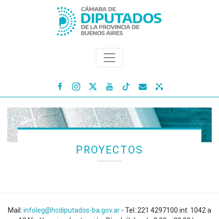




PROYECTOS
Mail:
infoleg@hcdiputados-ba.gov.ar
- Tel: 221 4297100 int: 1042 a