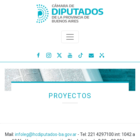




PROYECTOS
Mail:
infoleg@hcdiputados-ba.gov.ar
- Tel: 221 4297100 int: 1042 a