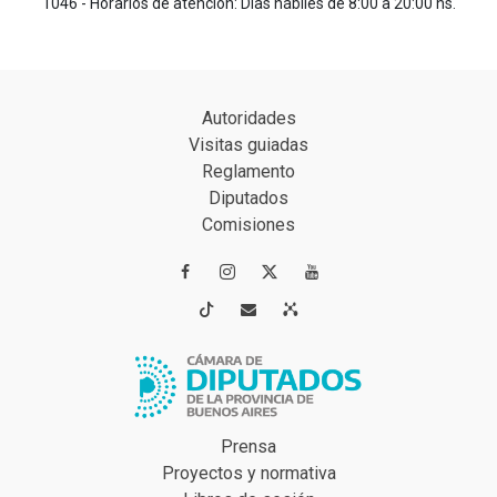
1046 - Horarios de atención: Días hábiles de 8:00 a 20:00 hs.
Autoridades
Visitas guiadas
Reglamento
Diputados
Comisiones




Prensa
Proyectos y normativa