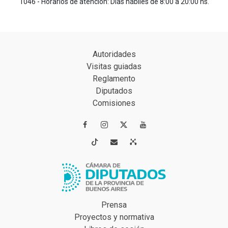
1046 - Horarios de atención: Días hábiles de 8:00 a 20:00 hs.
Autoridades
Visitas guiadas
Reglamento
Diputados
Comisiones




Prensa
Proyectos y normativa