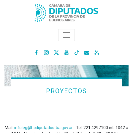




PROYECTOS
Mail:
infoleg@hcdiputados-ba.gov.ar
- Tel: 221 4297100 int: 1042 a