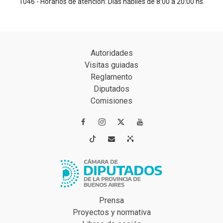
1046 - Horarios de atención: Días hábiles de 8:00 a 20:00 hs.
Autoridades
Visitas guiadas
Reglamento
Diputados
Comisiones




Prensa
Proyectos y normativa