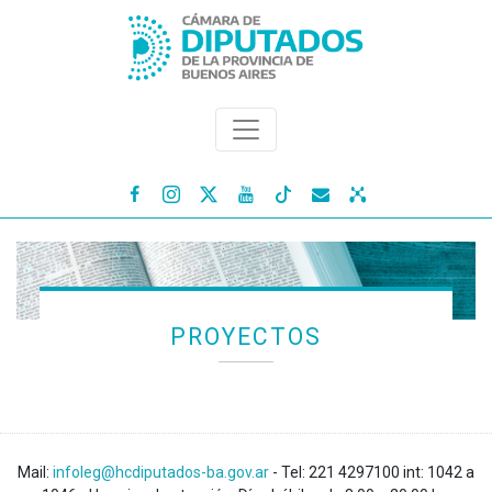




PROYECTOS
Mail:
infoleg@hcdiputados-ba.gov.ar
- Tel: 221 4297100 int: 1042 a