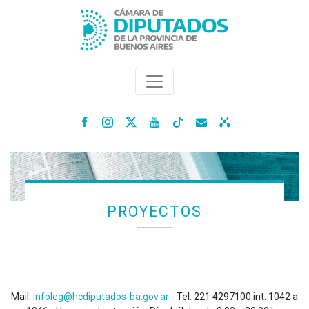




PROYECTOS
Mail:
infoleg@hcdiputados-ba.gov.ar
- Tel: 221 4297100 int: 1042 a