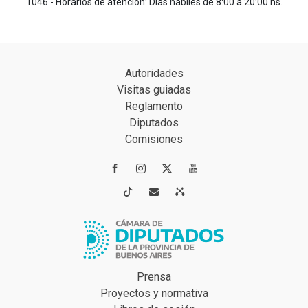
1046 - Horarios de atención: Días hábiles de 8:00 a 20:00 hs.
Autoridades
Visitas guiadas
Reglamento
Diputados
Comisiones




Prensa
Proyectos y normativa