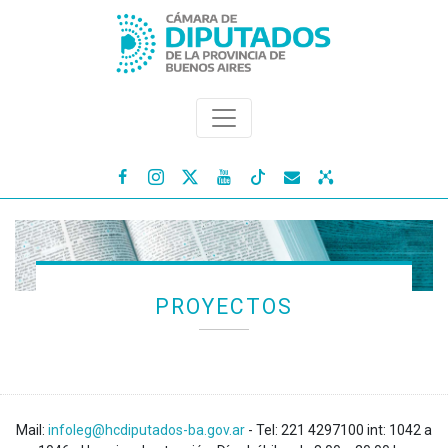




PROYECTOS
Mail:
infoleg@hcdiputados-ba.gov.ar
- Tel: 221 4297100 int: 1042 a