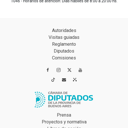
1046 - Horarios de atención: Días hábiles de 8:00 a 20:00 hs.
Autoridades
Visitas guiadas
Reglamento
Diputados
Comisiones




Prensa
Proyectos y normativa