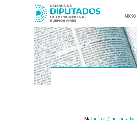
INICIO
Mail:
infoleg@hcdiputados-