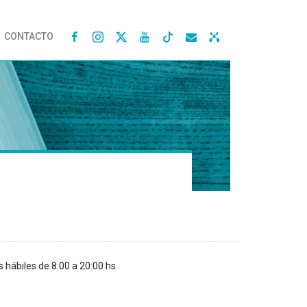
CONTACTO




s hábiles de 8:00 a 20:00 hs.