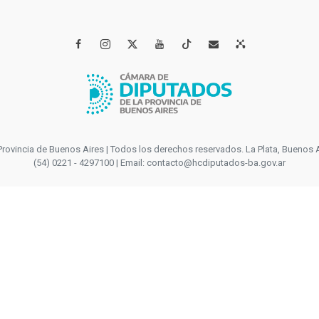




incia de Buenos Aires | Todos los derechos reservados. La Plata, Buenos Aires
(54) 0221 - 4297100 | Email: contacto@hcdiputados-ba.gov.ar