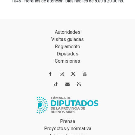
1046 - Horarios de atención: Días hábiles de 8:00 a 20:00 hs.
Autoridades
Visitas guiadas
Reglamento
Diputados
Comisiones




Prensa
Proyectos y normativa