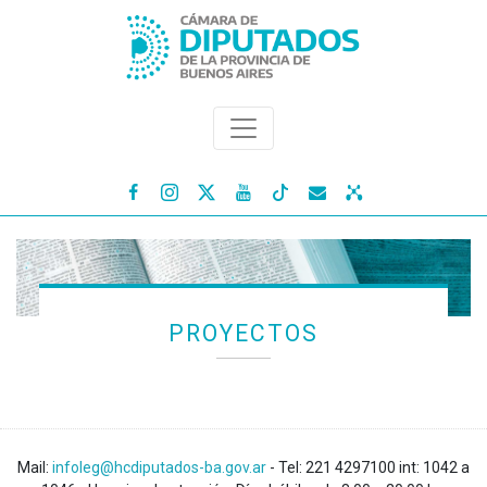




PROYECTOS
Mail:
infoleg@hcdiputados-ba.gov.ar
- Tel: 221 4297100 int: 1042 a