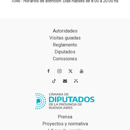
1046 - Horarios de atención: Días hábiles de 8:00 a 20:00 hs.
Autoridades
Visitas guiadas
Reglamento
Diputados
Comisiones




Prensa
Proyectos y normativa