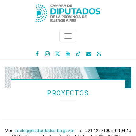




PROYECTOS
Mail:
infoleg@hcdiputados-ba.gov.ar
- Tel: 221 4297100 int: 1042 a