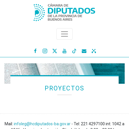




PROYECTOS
Mail:
infoleg@hcdiputados-ba.gov.ar
- Tel: 221 4297100 int: 1042 a