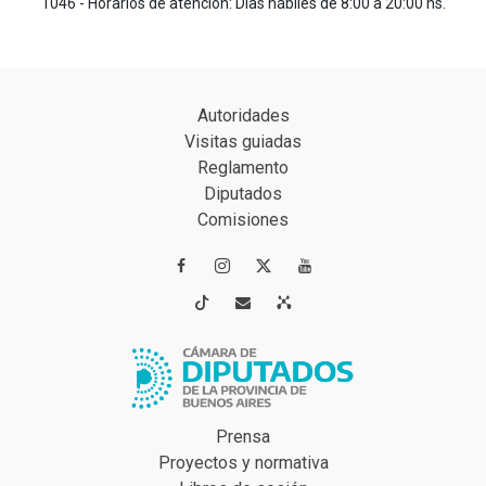
1046 - Horarios de atención: Días hábiles de 8:00 a 20:00 hs.
Autoridades
Visitas guiadas
Reglamento
Diputados
Comisiones




Prensa
Proyectos y normativa