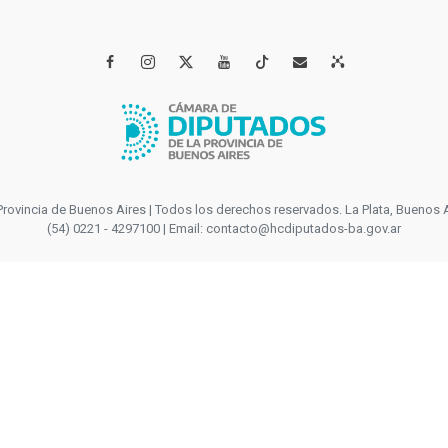




incia de Buenos Aires | Todos los derechos reservados. La Plata, Buenos Aires
(54) 0221 - 4297100 | Email: contacto@hcdiputados-ba.gov.ar