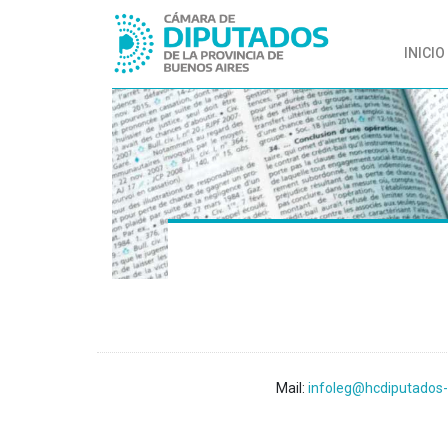
INICIO
Mail:
infoleg@hcdiputados-