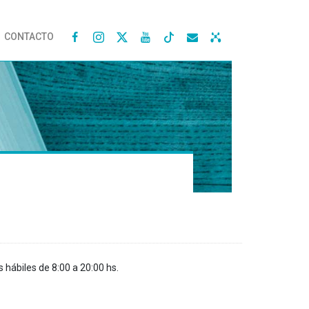
CONTACTO




s hábiles de 8:00 a 20:00 hs.