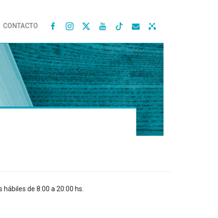
CONTACTO




s hábiles de 8:00 a 20:00 hs.