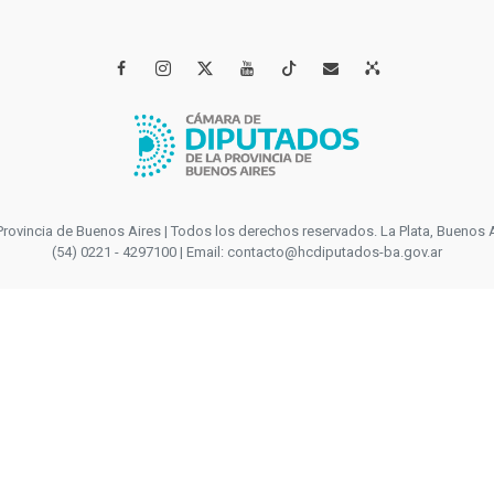




incia de Buenos Aires | Todos los derechos reservados. La Plata, Buenos Aires
(54) 0221 - 4297100 | Email: contacto@hcdiputados-ba.gov.ar