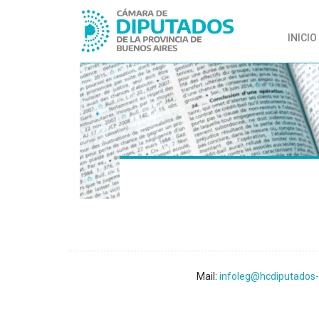
INICIO
Mail:
infoleg@hcdiputados-