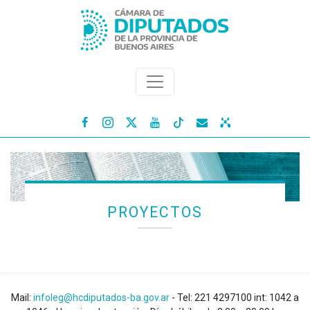




PROYECTOS
Mail:
infoleg@hcdiputados-ba.gov.ar
- Tel: 221 4297100 int: 1042 a