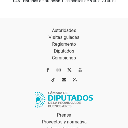
1046 - Horarios de atención: Días hábiles de 8:00 a 20:00 hs.
Autoridades
Visitas guiadas
Reglamento
Diputados
Comisiones




Prensa
Proyectos y normativa