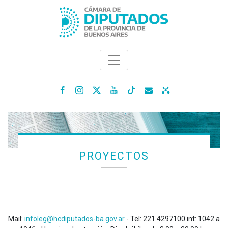




PROYECTOS
Mail:
infoleg@hcdiputados-ba.gov.ar
- Tel: 221 4297100 int: 1042 a