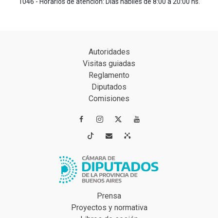
1046 - Horarios de atención: Días hábiles de 8:00 a 20:00 hs.
Autoridades
Visitas guiadas
Reglamento
Diputados
Comisiones




Prensa
Proyectos y normativa