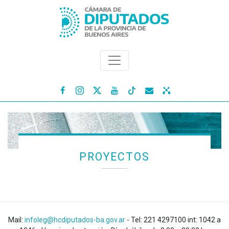




PROYECTOS
Mail:
infoleg@hcdiputados-ba.gov.ar
- Tel: 221 4297100 int: 1042 a