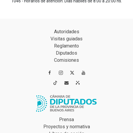
1046 - Horarios de atención: Días hábiles de 8:00 a 20:00 hs.
Autoridades
Visitas guiadas
Reglamento
Diputados
Comisiones




Prensa
Proyectos y normativa