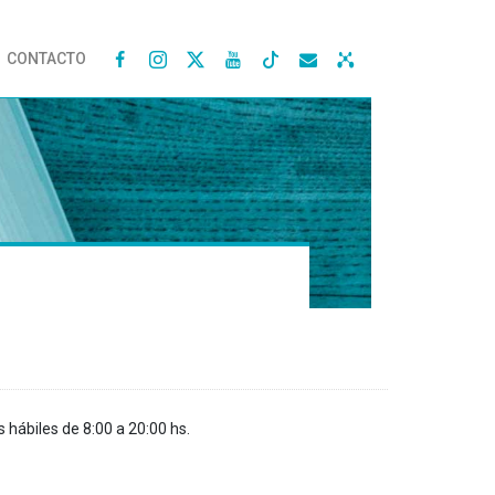
CONTACTO




s hábiles de 8:00 a 20:00 hs.