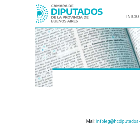
INICIO
Mail:
infoleg@hcdiputados-