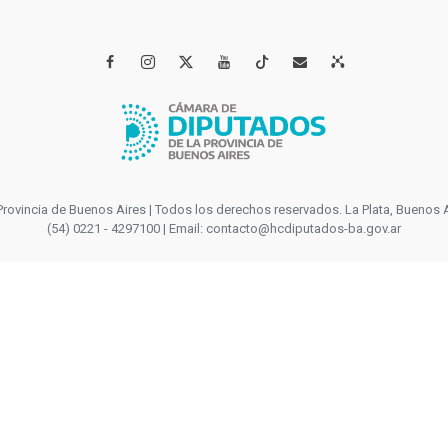




incia de Buenos Aires | Todos los derechos reservados. La Plata, Buenos Aires
(54) 0221 - 4297100 | Email: contacto@hcdiputados-ba.gov.ar