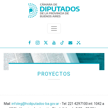




PROYECTOS
Mail:
infoleg@hcdiputados-ba.gov.ar
- Tel: 221 4297100 int: 1042 a