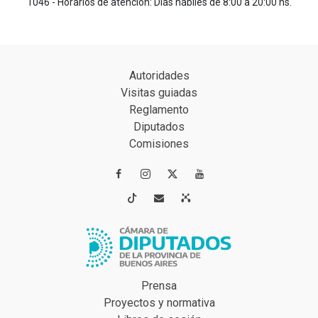
1046 - Horarios de atención: Días hábiles de 8:00 a 20:00 hs.
Autoridades
Visitas guiadas
Reglamento
Diputados
Comisiones




Prensa
Proyectos y normativa