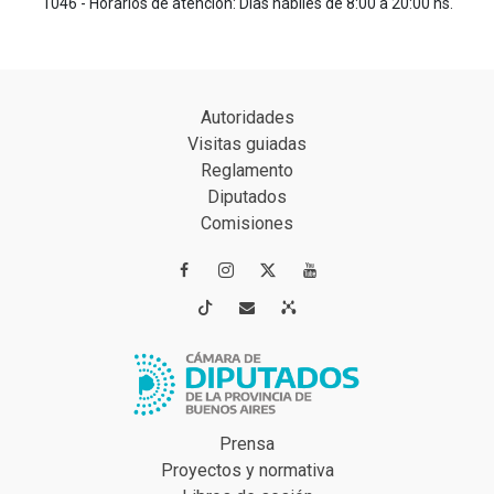
1046 - Horarios de atención: Días hábiles de 8:00 a 20:00 hs.
Autoridades
Visitas guiadas
Reglamento
Diputados
Comisiones




Prensa
Proyectos y normativa