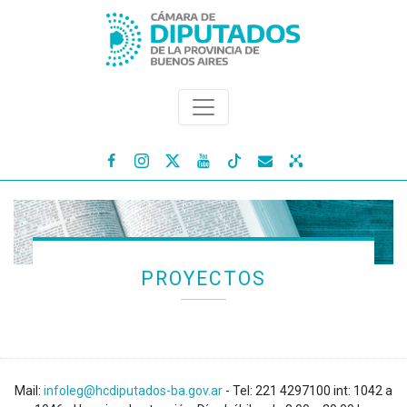




PROYECTOS
Mail:
infoleg@hcdiputados-ba.gov.ar
- Tel: 221 4297100 int: 1042 a