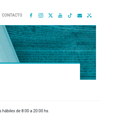
CONTACTO




s hábiles de 8:00 a 20:00 hs.