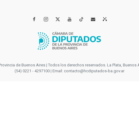




incia de Buenos Aires | Todos los derechos reservados. La Plata, Buenos Aires
(54) 0221 - 4297100 | Email: contacto@hcdiputados-ba.gov.ar