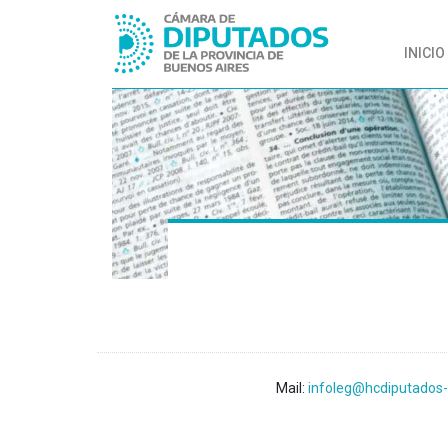
INICIO
Mail:
infoleg@hcdiputados-