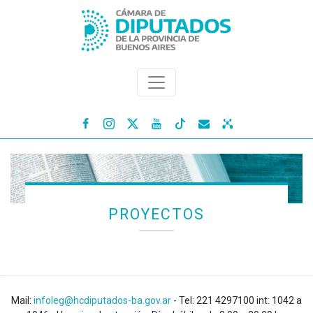




PROYECTOS
Mail:
infoleg@hcdiputados-ba.gov.ar
- Tel: 221 4297100 int: 1042 a