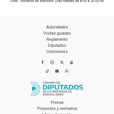
1046 - Horarios de atención: Días hábiles de 8:00 a 20:00 hs.
Autoridades
Visitas guiadas
Reglamento
Diputados
Comisiones




Prensa
Proyectos y normativa