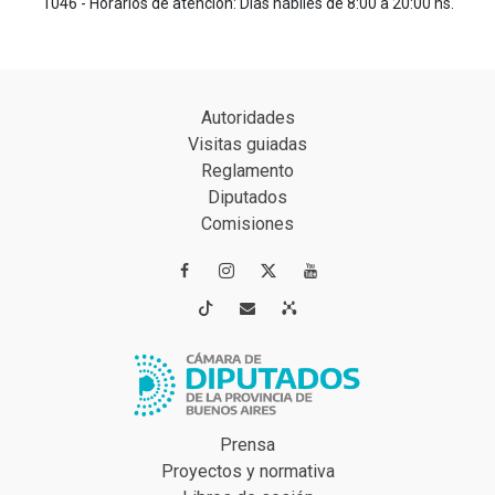
1046 - Horarios de atención: Días hábiles de 8:00 a 20:00 hs.
Autoridades
Visitas guiadas
Reglamento
Diputados
Comisiones




Prensa
Proyectos y normativa