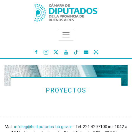




PROYECTOS
Mail:
infoleg@hcdiputados-ba.gov.ar
- Tel: 221 4297100 int: 1042 a