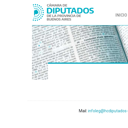
INICIO
Mail:
infoleg@hcdiputados-