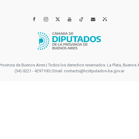




incia de Buenos Aires | Todos los derechos reservados. La Plata, Buenos Aires
(54) 0221 - 4297100 | Email: contacto@hcdiputados-ba.gov.ar