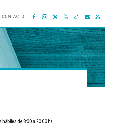
CONTACTO




s hábiles de 8:00 a 20:00 hs.