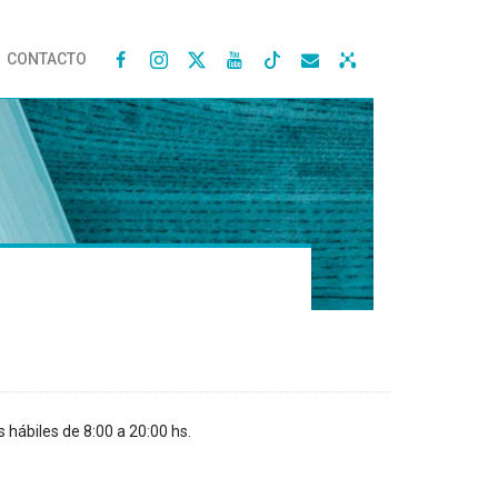
CONTACTO




s hábiles de 8:00 a 20:00 hs.