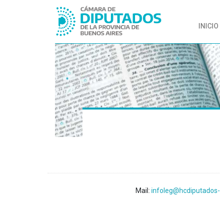
INICIO
Mail:
infoleg@hcdiputados-