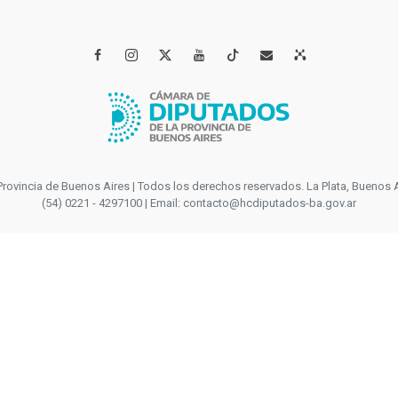




incia de Buenos Aires | Todos los derechos reservados. La Plata, Buenos Aires
(54) 0221 - 4297100 | Email: contacto@hcdiputados-ba.gov.ar