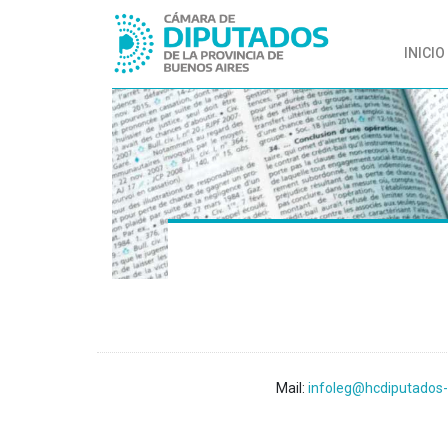
INICIO
Mail:
infoleg@hcdiputados-