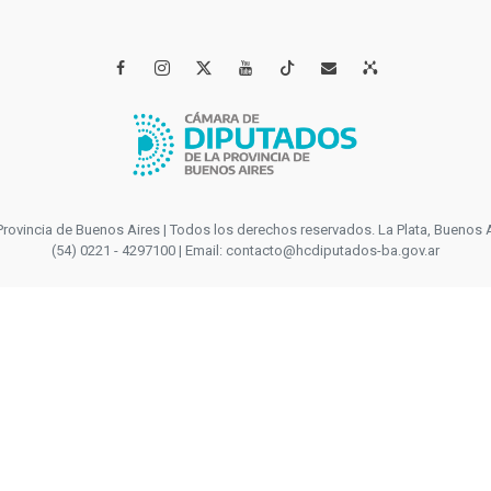




incia de Buenos Aires | Todos los derechos reservados. La Plata, Buenos Aires
(54) 0221 - 4297100 | Email: contacto@hcdiputados-ba.gov.ar