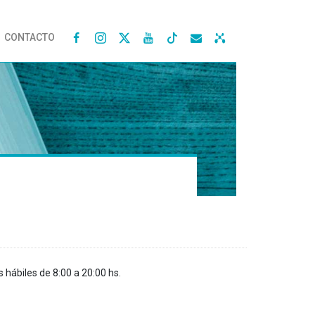
CONTACTO




s hábiles de 8:00 a 20:00 hs.