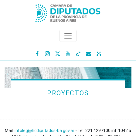




PROYECTOS
Mail:
infoleg@hcdiputados-ba.gov.ar
- Tel: 221 4297100 int: 1042 a