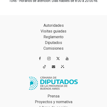
1046 - Horarios de atención: Días hábiles de 8:00 a 20:00 hs.
Autoridades
Visitas guiadas
Reglamento
Diputados
Comisiones




Prensa
Proyectos y normativa