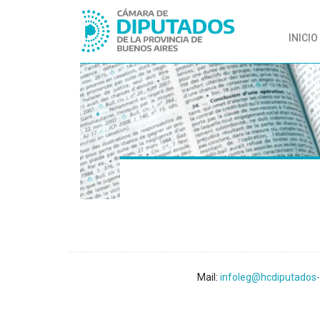
INICIO
Mail:
infoleg@hcdiputados-