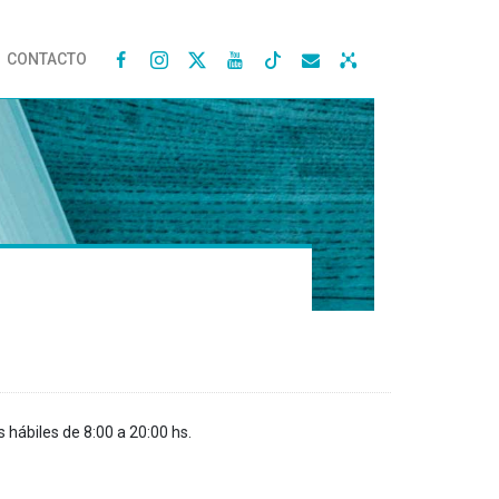
CONTACTO




s hábiles de 8:00 a 20:00 hs.