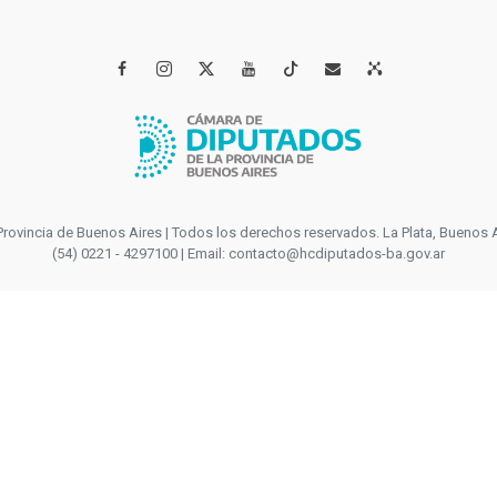




incia de Buenos Aires | Todos los derechos reservados. La Plata, Buenos Aires
(54) 0221 - 4297100 | Email: contacto@hcdiputados-ba.gov.ar